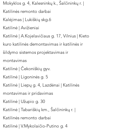
Mokyklos g. 4, Kalesninkų k., Šalčininkų r. |
Katilinės remonto darbai
Kalėjimas | Lukiškių skg.6
Katilinė | Avižieniai
Katilinė | A.Kojelavičiaus g. 17, Vilnius | Kieto
kuro katilinės demontavimas ir katilinės ir
šildymo sistemos projektavimas ir
montavimas
Katilinė | Čekoniškių gyv.
Katilinė | Ligoninės g. 5
Katilinė | Liepų g. 4, Lazdėnai | Katilinės
montavimas ir pridavimas
Katilinė | Užupio g. 30
Katilinė | Tabariškių km., Šalčininkų r. |
Katilinės remonto darbai
Katilinė | V.Mykolaičio-Putino g. 4