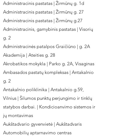
Administracinis pastatas | Žirmūnų g. 1d
Administracinis pastatas | Žirmūnų g. 27
Administracinis pastatas | Žirmūnų g.27
Administracinis, gamybinis pastatas | Visorių
g. 2
Administracinės patalpos Graičiūno | g. 2A
Akademija | Ateities g. 28
Akrobatikos mokykla | Parko g. 2A, Visaginas
Ambasados pastatų kompleksas | Antakalnio
g. 2
Antakalnio poliklinika | Antakalnio g.59,
Vilnius | Šilumos punktų perjungimo ir tinklų
statybos darbai. | Kondicioanvimo sistemos ir
jų montavimas
Aukštadvario gyvenvietė | Aukštadvaris
Automobilių aptarnavimo centras