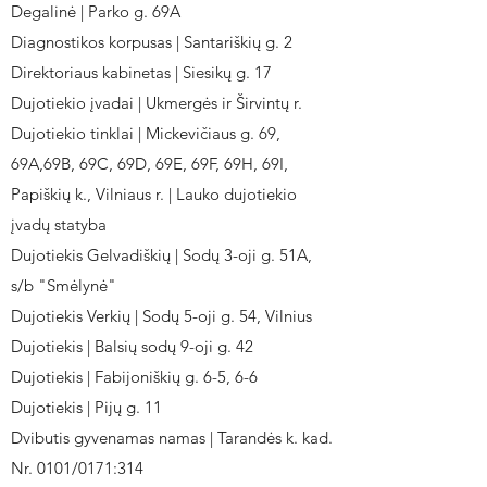
Degalinė | Parko g. 69A
Diagnostikos korpusas | Santariškių g. 2
Direktoriaus kabinetas | Siesikų g. 17
Dujotiekio įvadai | Ukmergės ir Širvintų r.
Dujotiekio tinklai | Mickevičiaus g. 69,
69A,69B, 69C, 69D, 69E, 69F, 69H, 69I,
Papiškių k., Vilniaus r. | Lauko dujotiekio
įvadų statyba
Dujotiekis Gelvadiškių | Sodų 3-oji g. 51A,
s/b "Smėlynė"
Dujotiekis Verkių | Sodų 5-oji g. 54, Vilnius
Dujotiekis | Balsių sodų 9-oji g. 42
Dujotiekis | Fabijoniškių g. 6-5, 6-6
Dujotiekis | Pijų g. 11
Dvibutis gyvenamas namas | Tarandės k. kad.
Nr. 0101/0171:314