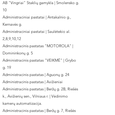
AB "Vingriai" Staklių gamykla | Smolensko g.
10
Administraciniai pastatai | Antakalnio g.,
Kernavės g.
Administraciniai pastatai | Saulėtekio al.
2,8,9,10,12
Administracinis pastatas "MOTOROLA" |
Domininkonų g. 5
Administracinis pastatas "VEIKMĖ" | Grybo
g. 19
Administracinis pastatas | Aguonų g. 24
Administracinis pastatas | Avižieniai
Administracinis pastatas | Beržų g. 2B, Riešės
k., Avižienių sen., Vilniaus r. | Vėdinimo
kamerų automatizacija.
Administracinis pastatas | Beržų g. 7, Riešės