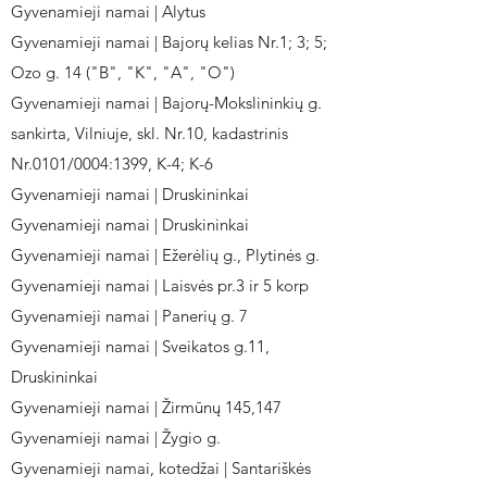
Gyvenamieji namai | Alytus
Gyvenamieji namai | Bajorų kelias Nr.1; 3; 5;
Ozo g. 14 ("B", "K", "A", "O")
Gyvenamieji namai | Bajorų-Mokslininkių g.
sankirta, Vilniuje, skl. Nr.10, kadastrinis
Nr.0101/0004:1399, K-4; K-6
Gyvenamieji namai | Druskininkai
Gyvenamieji namai | Druskininkai
Gyvenamieji namai | Ežerėlių g., Plytinės g.
Gyvenamieji namai | Laisvės pr.3 ir 5 korp
Gyvenamieji namai | Panerių g. 7
Gyvenamieji namai | Sveikatos g.11,
Druskininkai
Gyvenamieji namai | Žirmūnų 145,147
Gyvenamieji namai | Žygio g.
Gyvenamieji namai, kotedžai | Santariškės