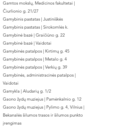
Gamtos mokslų, Medicinos fakultetai |
Čiurlionio g. 21/27
Gamybinis pastatas | Justiniškės
Gamybinis pastatas | Sirokomlės k.
Gamybinė bazė | Graičiūno g. 22
Gamybinė bazė | Vaidotai
Gamybinės patalpos | Kirtimų g. 45
Gamybinės patalpos | Metalo g. 4
Gamybinės patalpos | Verkių g. 39
Gamybinės, administracinės patalpos |
Vaidotai
Gamykla | Aludarių g. 1/2
Gaono žydų muziejus | Pamėnkalnio g. 12
Gaono žydų muziejus | Pylimo g. 4, Vilnius |
Bekanalės šilumos trasos ir šilumos punkto
įrengimas