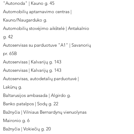
"Autonoda" | Kauno g. 45
Automobilių aptarnavimo centras |
Kauno/Naugarduko g.
Automobilių stovėjimo aikštelė | Antakalnio
g. 42
Autoservisas su parduotuve "A1" | Savanorių
pr. 65B
Autoservisas | Kalvarijų g. 143
Autoservisas | Kalvarijų g. 143
Autoservisas, autodetalių parduotuvė |
Lakūnų g.
Baltarusijos ambasada | Algirdo g.
Banko patalpos | Sodų g. 22
Bažnyčia | Vilniaus Bernardynų vienuolynas
Maironio g. 6
Bažnyčia | Vokiečių g. 20