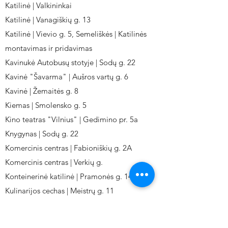
Katilinė | Valkininkai
Katilinė | Vanagiškių g. 13
Katilinė | Vievio g. 5, Semeliškės | Katilinės
montavimas ir pridavimas
Kavinukė Autobusų stotyje | Sodų g. 22
Kavinė "Šavarma" | Aušros vartų g. 6
Kavinė | Žemaitės g. 8
Kiemas | Smolensko g. 5
Kino teatras "Vilnius" | Gedimino pr. 5a
Knygynas | Sodų g. 22
Komercinis centras | Fabioniškių g. 2A
Komercinis centras | Verkių g.
Konteinerinė katilinė | Pramonės g. 141
Kulinarijos cechas | Meistrų g. 11
Kulinarinis cechas IKI-Fabij. | Fabijoniškių 2A.
Kuro aparatūros gamykla | Kalvarijų g. 143