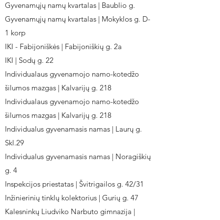
Gyvenamųjų namų kvartalas | Baublio g.
Gyvenamųjų namų kvartalas | Mokyklos g. D-
1 korp
IKI - Fabijoniškės | Fabijoniškių g. 2a
IKI | Sodų g. 22
Individualaus gyvenamojo namo-kotedžo
šilumos mazgas | Kalvarijų g. 218
Individualaus gyvenamojo namo-kotedžo
šilumos mazgas | Kalvarijų g. 218
Individualus gyvenamasis namas | Laurų g.
Skl.29
Individualus gyvenamasis namas | Noragiškių
g. 4
Inspekcijos priestatas | Švitrigailos g. 42/31
Inžinierinių tinklų kolektorius | Gurių g. 47
Kalesninkų Liudviko Narbuto gimnazija |