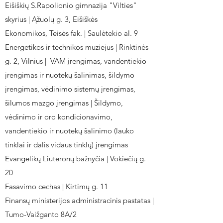
Eišiškių S.Rapolionio gimnazija "Vilties"
skyrius | Ąžuolų g. 3, Eišiškės
Ekonomikos, Teisės fak. | Saulėtekio al. 9
Energetikos ir technikos muziejus | Rinktinės
g. 2, Vilnius | VAM įrengimas, vandentiekio
įrengimas ir nuotekų šalinimas, šildymo
įrengimas, vėdinimo sistemų įrengimas,
šilumos mazgo įrengimas | Šildymo,
vėdinimo ir oro kondicionavimo,
vandentiekio ir nuotekų šalinimo (lauko
tinklai ir dalis vidaus tinklų) įrengimas
Evangelikų Liuteronų bažnyčia | Vokiečių g.
20
Fasavimo cechas | Kirtimų g. 11
Finansų ministerijos administracinis pastatas |
Tumo-Vaižganto 8A/2