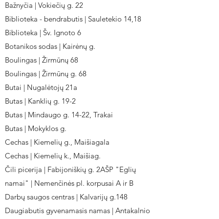
Bažnyčia | Vokiečių g. 22
Biblioteka - bendrabutis | Sauletekio 14,18
Biblioteka | Šv. Ignoto 6
Botanikos sodas | Kairėnų g.
Boulingas | Žirmūnų 68
Boulingas | Žirmūnų g. 68
Butai | Nugalėtojų 21a
Butas | Kanklių g. 19-2
Butas | Mindaugo g. 14-22, Trakai
Butas | Mokyklos g.
Cechas | Kiemelių g., Maišiagala
Cechas | Kiemelių k., Maišiag.
Čili picerija | Fabijoniškių g. 2AŠP "Eglių
namai" | Nemenčinės pl. korpusai A ir B
Darbų saugos centras | Kalvarijų g.148
Daugiabutis gyvenamasis namas | Antakalnio