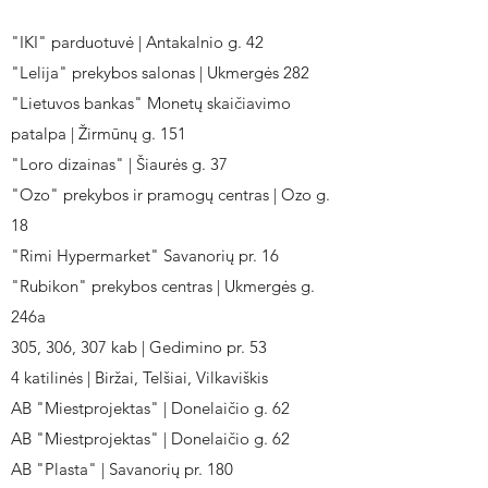
"IKI" parduotuvė | Antakalnio g. 42
"Lelija" prekybos salonas | Ukmergės 282
"Lietuvos bankas" Monetų skaičiavimo
patalpa | Žirmūnų g. 151
"Loro dizainas" | Šiaurės g. 37
"Ozo" prekybos ir pramogų centras | Ozo g.
18
"Rimi Hypermarket" Savanorių pr. 16
"Rubikon" prekybos centras | Ukmergės g.
246a
305, 306, 307 kab | Gedimino pr. 53
4 katilinės | Biržai, Telšiai, Vilkaviškis
AB "Miestprojektas" | Donelaičio g. 62
AB "Miestprojektas" | Donelaičio g. 62
AB "Plasta" | Savanorių pr. 180