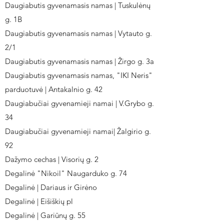
Daugiabutis gyvenamasis namas | Tuskulėnų
g. 1B
Daugiabutis gyvenamasis namas | Vytauto g.
2/1
Daugiabutis gyvenamasis namas | Žirgo g. 3a
Daugiabutis gyvenamasis namas, "IKI Neris"
parduotuvė | Antakalnio g. 42
Daugiabučiai gyvenamieji namai | V.Grybo g.
34
Daugiabučiai gyvenamieji namai| Žalgirio g.
92
Dažymo cechas | Visorių g. 2
Degalinė "Nikoil" Naugarduko g. 74
Degalinė | Dariaus ir Girėno
Degalinė | Eišiškių pl
Degalinė | Gariūnų g. 55