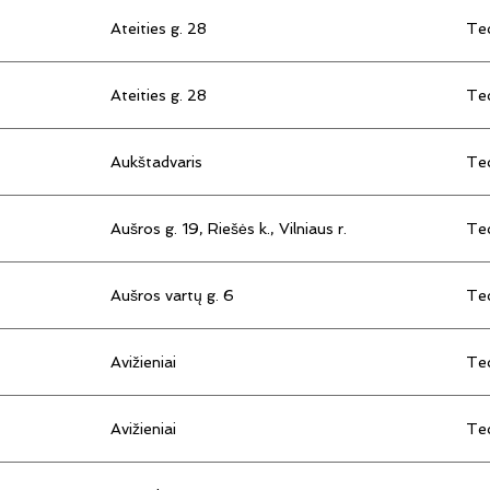
Ateities g. 28
Tec
Ateities g. 28
Tec
Aukštadvaris
Tec
Aušros g. 19, Riešės k., Vilniaus r.
Tec
Aušros vartų g. 6
Tec
Avižieniai
Tec
Avižieniai
Tec