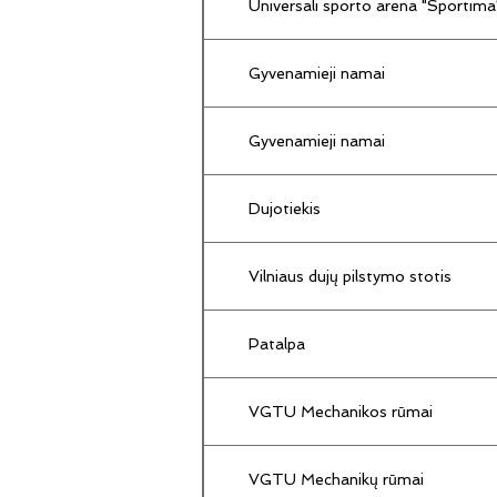
Universali sporto arena "Sportima
Gyvenamieji namai
Gyvenamieji namai
Dujotiekis
Vilniaus dujų pilstymo stotis
Patalpa
VGTU Mechanikos rūmai
VGTU Mechanikų rūmai