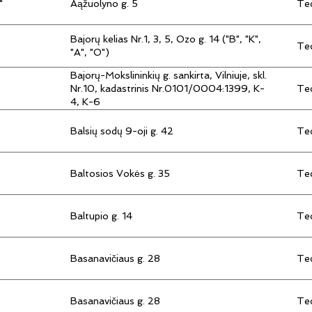
"
Aąžuolyno g. 5
Tec
Bajorų kelias Nr.1, 3, 5, Ozo g. 14 ("B", "K",
Tec
"A", "O")
Bajorų-Mokslininkių g. sankirta, Vilniuje, skl.
Tec
Nr.10, kadastrinis Nr.0101/0004:1399, K-
4, K-6
Balsių sodų 9-oji g. 42
Tec
Baltosios Vokės g. 35
Tec
Baltupio g. 14
Tec
Basanavičiaus g. 28
Tec
Basanavičiaus g. 28
Tec