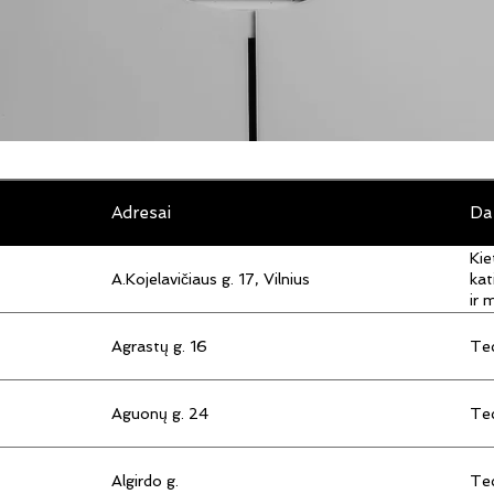
Adresai
Da
Kie
A.Kojelavičiaus g. 17, Vilnius
kat
ir 
Agrastų g. 16
Tec
Aguonų g. 24
Tec
Algirdo g.
Tec