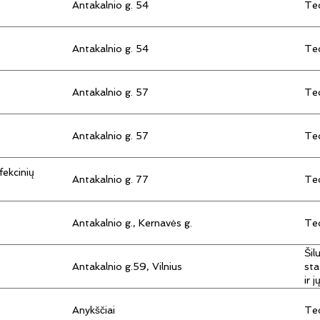
Antakalnio g. 54
Tec
Antakalnio g. 54
Tec
Antakalnio g. 57
Tec
Antakalnio g. 57
Tec
fekcinių
Antakalnio g. 77
Tec
Antakalnio g., Kernavės g.
Tec
Šil
Antakalnio g.59, Vilnius
sta
ir 
Anykščiai
Tec