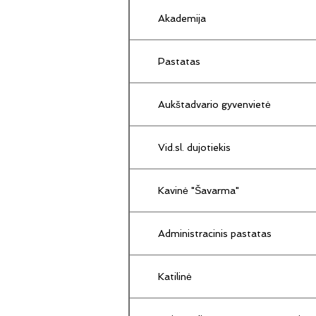
Akademija
Pastatas
Aukštadvario gyvenvietė
Vid.sl. dujotiekis
Kavinė "Šavarma"
Administracinis pastatas
Katilinė