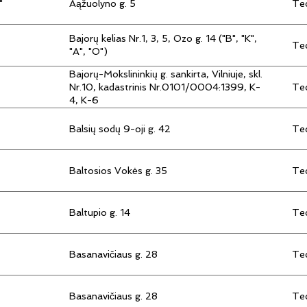
"
Aąžuolyno g. 5
Tec
Bajorų kelias Nr.1, 3, 5, Ozo g. 14 ("B", "K",
Tec
"A", "O")
Bajorų-Mokslininkių g. sankirta, Vilniuje, skl.
Tec
Nr.10, kadastrinis Nr.0101/0004:1399, K-
4, K-6
Balsių sodų 9-oji g. 42
Tec
Baltosios Vokės g. 35
Tec
Baltupio g. 14
Tec
Basanavičiaus g. 28
Tec
Basanavičiaus g. 28
Tec