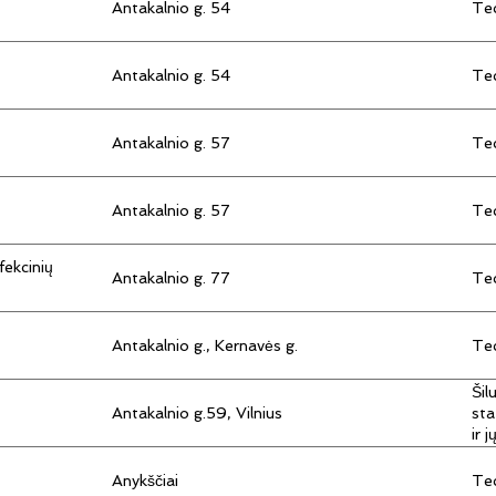
Antakalnio g. 54
Tec
Antakalnio g. 54
Tec
Antakalnio g. 57
Tec
Antakalnio g. 57
Tec
fekcinių
Antakalnio g. 77
Tec
Antakalnio g., Kernavės g.
Tec
Šil
Antakalnio g.59, Vilnius
sta
ir 
Anykščiai
Tec