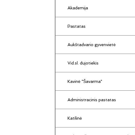
Akademija
Pastatas
Aukštadvario gyvenvietė
Vid.sl. dujotiekis
Kavinė "Šavarma"
Administracinis pastatas
Katilinė