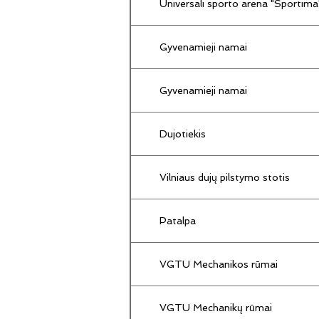
Universali sporto arena "Sportima
Gyvenamieji namai
Gyvenamieji namai
Dujotiekis
Vilniaus dujų pilstymo stotis
Patalpa
VGTU Mechanikos rūmai
VGTU Mechanikų rūmai