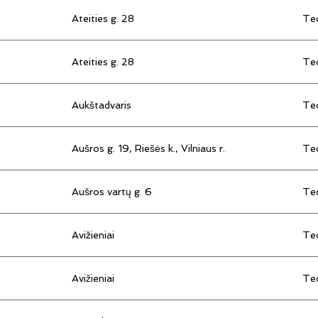
Ateities g. 28
Tec
Ateities g. 28
Tec
Aukštadvaris
Tec
Aušros g. 19, Riešės k., Vilniaus r.
Tec
Aušros vartų g. 6
Tec
Avižieniai
Tec
Avižieniai
Tec