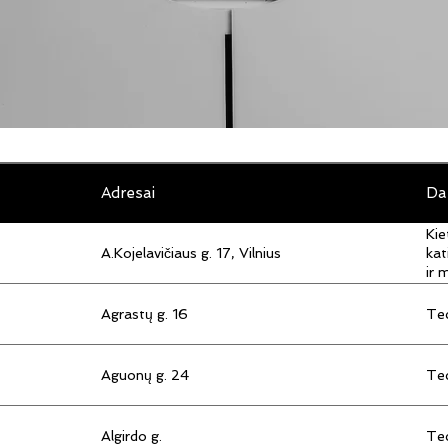
Adresai
Da
Kie
A.Kojelavičiaus g. 17, Vilnius
kat
ir 
Agrastų g. 16
Tec
Aguonų g. 24
Tec
Algirdo g.
Tec