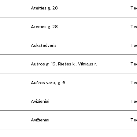
Ateities g. 28
Tec
Ateities g. 28
Tec
Aukštadvaris
Tec
Aušros g. 19, Riešės k., Vilniaus r.
Tec
Aušros vartų g. 6
Tec
Avižieniai
Tec
Avižieniai
Tec