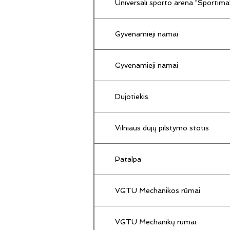
Universali sporto arena "Sportima
Gyvenamieji namai
Gyvenamieji namai
Dujotiekis
Vilniaus dujų pilstymo stotis
Patalpa
VGTU Mechanikos rūmai
VGTU Mechanikų rūmai