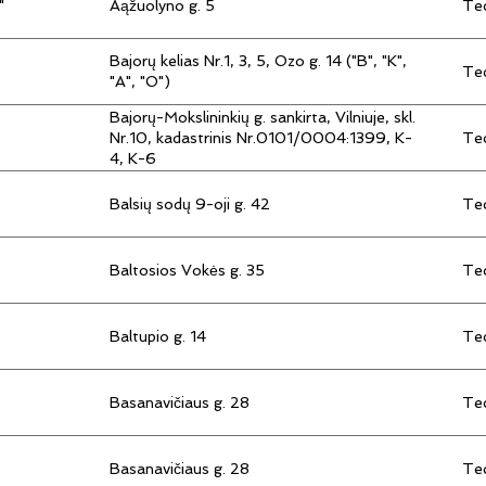
"
Aąžuolyno g. 5
Tec
Bajorų kelias Nr.1, 3, 5, Ozo g. 14 ("B", "K",
Tec
"A", "O")
Bajorų-Mokslininkių g. sankirta, Vilniuje, skl.
Tec
Nr.10, kadastrinis Nr.0101/0004:1399, K-
4, K-6
Balsių sodų 9-oji g. 42
Tec
Baltosios Vokės g. 35
Tec
Baltupio g. 14
Tec
Basanavičiaus g. 28
Tec
Basanavičiaus g. 28
Tec