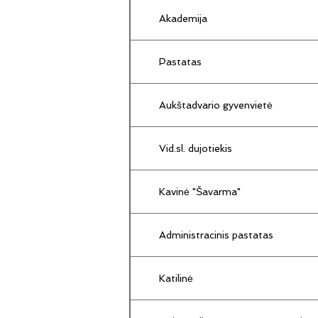
Akademija
Pastatas
Aukštadvario gyvenvietė
Vid.sl. dujotiekis
Kavinė "Šavarma"
Administracinis pastatas
Katilinė