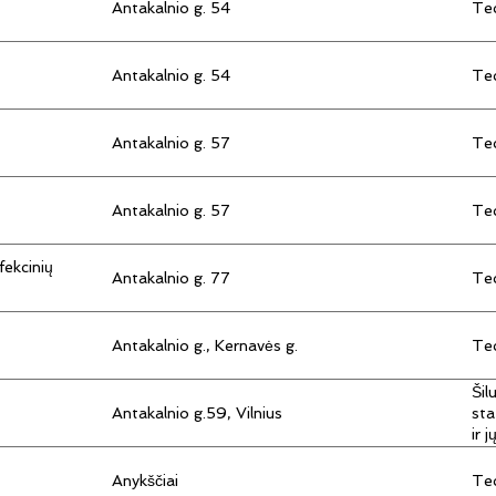
Antakalnio g. 54
Tec
Antakalnio g. 54
Tec
Antakalnio g. 57
Tec
Antakalnio g. 57
Tec
fekcinių
Antakalnio g. 77
Tec
Antakalnio g., Kernavės g.
Tec
Šil
Antakalnio g.59, Vilnius
sta
ir 
Anykščiai
Tec