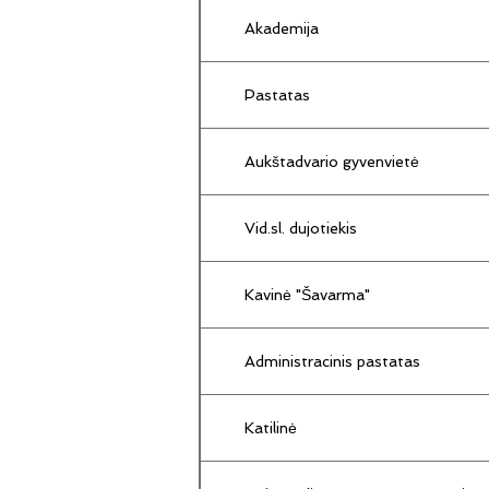
Akademija
Pastatas
Aukštadvario gyvenvietė
Vid.sl. dujotiekis
Kavinė "Šavarma"
Administracinis pastatas
Katilinė