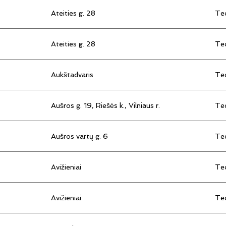
Ateities g. 28
Tec
Ateities g. 28
Tec
Aukštadvaris
Tec
Aušros g. 19, Riešės k., Vilniaus r.
Tec
Aušros vartų g. 6
Tec
Avižieniai
Tec
Avižieniai
Tec