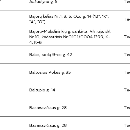
"
Aąžuolyno g. 5
Tec
Bajorų kelias Nr.1, 3, 5, Ozo g. 14 ("B", "K",
Tec
"A", "O")
Bajorų-Mokslininkių g. sankirta, Vilniuje, skl.
Tec
Nr.10, kadastrinis Nr.0101/0004:1399, K-
4, K-6
Balsių sodų 9-oji g. 42
Tec
Baltosios Vokės g. 35
Tec
Baltupio g. 14
Tec
Basanavičiaus g. 28
Tec
Basanavičiaus g. 28
Tec