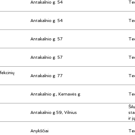
Antakalnio g. 54
Tec
Antakalnio g. 54
Tec
Antakalnio g. 57
Tec
Antakalnio g. 57
Tec
fekcinių
Antakalnio g. 77
Tec
Antakalnio g., Kernavės g.
Tec
Šil
Antakalnio g.59, Vilnius
sta
ir 
Anykščiai
Tec