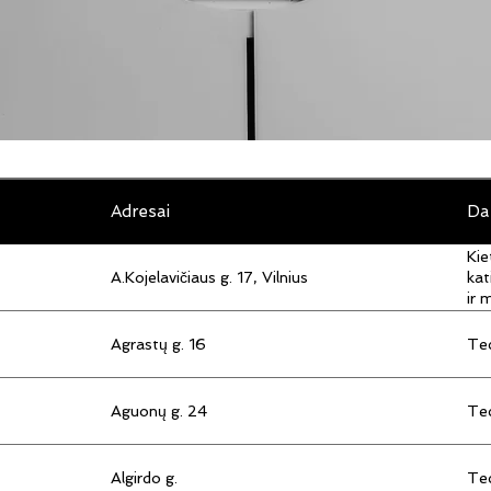
Adresai
Da
Kie
A.Kojelavičiaus g. 17, Vilnius
kat
ir 
Agrastų g. 16
Tec
Aguonų g. 24
Tec
Algirdo g.
Tec